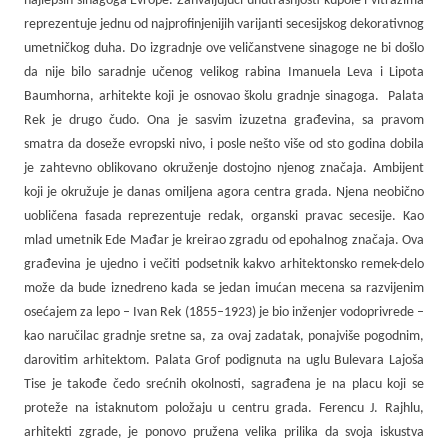
najlepših sinagoga Evrope. Zahvaljujući unutrašnjosti kupole i vitražima
reprezentuje jednu od najprofinjenijih varijanti secesijskog dekorativnog
umetničkog duha. Do izgradnje ove veličanstvene sinagoge ne bi došlo
da nije bilo saradnje učenog velikog rabina Imanuela Leva i Lipota
Baumhorna, arhitekte koji je osnovao školu gradnje sinagoga. Palata
Rek je drugo čudo. Ona je sasvim izuzetna građevina, sa pravom
smatra da doseže evropski nivo, i posle nešto više od sto godina dobila
je zahtevno oblikovano okruženje dostojno njenog značaja. Ambijent
koji je okružuje je danas omiljena agora centra grada. Njena neobično
uobličena fasada reprezentuje redak, organski pravac secesije. Kao
mlad umetnik Ede Mađar je kreirao zgradu od epohalnog značaja. Ova
građevina je ujedno i večiti podsetnik kakvo arhitektonsko remek-delo
može da bude iznedreno kada se jedan imućan mecena sa razvijenim
osećajem za lepo – Ivan Rek (1855–1923) je bio inženjer vodoprivrede –
kao naručilac gradnje sretne sa, za ovaj zadatak, ponajviše pogodnim,
darovitim arhitektom. Palata Grof podignuta na uglu Bulevara Lajoša
Tise je takođe čedo srećnih okolnosti, sagrađena je na placu koji se
proteže na istaknutom položaju u centru grada. Ferencu J. Rajhlu,
arhitekti zgrade, je ponovo pružena velika prilika da svoja iskustva