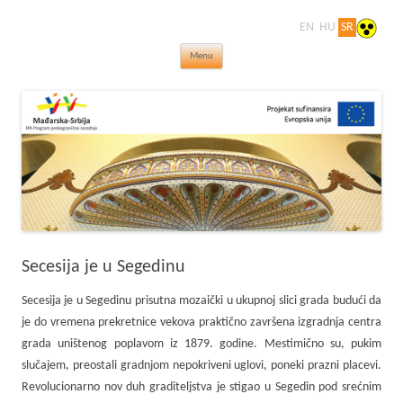
EN
HU
SR
Dragulji na prekretnici vekova – putovanje
Skip to content
kroz čudesan svet secesije
Menu
Secesija je u Segedinu
Secesija je u Segedinu prisutna mozaički u ukupnoj slici grada budući da
je do vremena prekretnice vekova praktično završena izgradnja centra
grada uništenog poplavom iz 1879. godine. Mestimično su, pukim
slučajem, preostali gradnjom nepokriveni uglovi, poneki prazni placevi.
Revolucionarno nov duh graditeljstva je stigao u Segedin pod srećnim