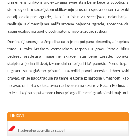
primenjena prilikom projektovanja svoje stambene kuće u Subotici, a
što se ogleda u secesijskom oblikovanju prostora sprovedenom na svaki
detalj celokupne zgrade, kao i u iskustvu secesijskog dekorisanja,
realizuje u dimenzijama veličanstvene najamne zgrade, sposobne da
ispuni očekivanja epohe podignute na nivo izuzetne raskoši.
Dominaciji secesije u Segedinu data je ne potpuna decenija, ali uprkos
tome, u tako kratkom vremenskom rasponu u gradu izraslo blizu
pedeset građevina: najamne zgrade, stambene zgrade, poneka
skulptura (jedna ili dve), izvanredni enterijeri i još ponešto. Pored toga,
u gradu su naglašeno prisutni i raznoliki pravci secesije, lehnerovski
pravac, on se nadograđuje na temelje uzete iz narodne umetnosti, kao
i pravac onih što se kreativno nadovezuju na uzore iz Beča i Berlina, a
to je stil koji su sopstvenom ukusu prilagodili mesni građevinski majstori.
LINKOVI
Nacionalna agencija za razvoj