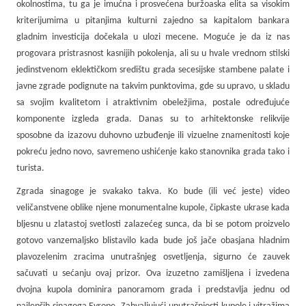
okolnostima, tu ga je imućna i prosvećena buržoaska elita sa visokim
kriterijumima u pitanjima kulturni zajedno sa kapitalom bankara
gladnim investicija dočekala u ulozi mecene. Moguće je da iz nas
progovara pristrasnost kasnijih pokolenja, ali su u hvale vrednom stilski
jedinstvenom eklektičkom središtu grada secesijske stambene palate i
javne zgrade podignute na takvim punktovima, gde su upravo, u skladu
sa svojim kvalitetom i atraktivnim obeležjima, postale određujuće
komponente izgleda grada. Danas su to arhitektonske relikvije
sposobne da izazovu duhovno uzbuđenje ili vizuelne znamenitosti koje
pokreću jedno novo, savremeno ushićenje kako stanovnika grada tako i
turista.
Zgrada sinagoge je svakako takva. Ko bude (ili već jeste) video
veličanstvene oblike njene monumentalne kupole, čipkaste ukrase kada
bljesnu u zlatastoj svetlosti zalazećeg sunca, da bi se potom proizvelo
gotovo vanzemaljsko blistavilo kada bude još jače obasjana hladnim
plavozelenim zracima unutrašnjeg osvetljenja, sigurno će zauvek
sačuvati u sećanju ovaj prizor. Ova izuzetno zamišljena i izvedena
dvojna kupola dominira panoramom grada i predstavlja jednu od