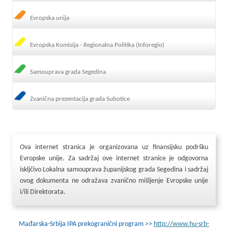
Evropska unija
Evropska Komisija - Regionalna Politika (Inforegio)
Samouprava grada Segedina
Zvanična prezentacija grada Subotice
Ova internet stranica je organizovana uz finansijsku podršku
Evropske unije. Za sadržaj ove internet stranice je odgovorna
iskljčivo Lokalna samouprava županijskog grada Segedina i sadržaj
ovog dokumenta ne odražava zvanično mišljenje Evropske unije
i/ili Direktorata.
Mađarska-Srbija IPA prekogranični program >>
http://www.hu-srb-