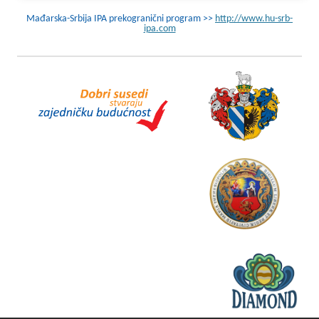
Mađarska-Srbija IPA prekogranični program >>
http://www.hu-srb-
ipa.com