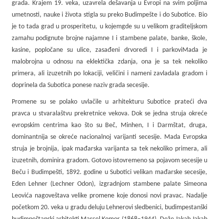
grada. Krajem 19. veka, uzavrela dešavanja u Evropi na svim poljima
umetnosti, nauke i života stigla su preko Budimpešte i do Subotice. Bio
je to tada grad u prosperitetu, u kojemgde su u velikom graditeljskom
zamahu podignute brojne najamne I i stambene palate, banke, škole,
kasine, popločane su ulice, zasađeni drvoredi I i parkoviMada je
malobrojna u odnosu na eklektička zdanja, ona je sa tek nekoliko
primera, ali izuzetnih po lokaciji, veličini i nameni zavladala gradom i
doprinela da Subotica ponese naziv grada secesije.
Promene su se polako uvlačile u arhitekturu Subotice prateći dva
pravca u stvaralaštvu prekretnice vekova. Dok se jedna struja okreće
evropskim centrima kao što su Beč, Minhen, I i Darmštat, druga,
dominantnija se okreće nacionalnoj varijanti secesije. Mada Evropska
struja je brojnija, ipak mađarska varijanta sa tek nekoliko primera, ali
izuzetnih, dominira gradom. Gotovo istovremeno sa pojavom secesije u
Beču i Budimpešti, 1892. godine u Subotici velikan mađarske secesije,
Eden Lehner (Lechner Odon), izgradnjom stambene palate Simeona
Leovića nagoveštava velike promene koje donosi novi pravac. Nadalje
početkom 20. veka u gradu deluju Lehnerovi sledbenici, budimpestanški