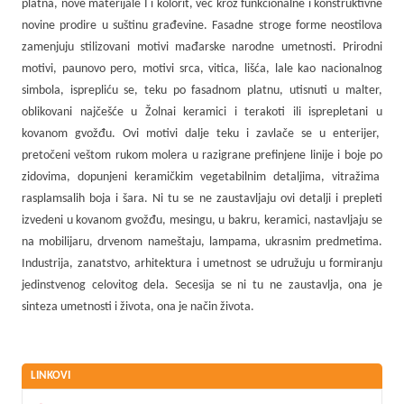
platna, nove materijale I i kolorit, već kroz funkcionalne i konstruktivne
novine prodire u suštinu građevine. Fasadne stroge forme neostilova
zamenjuju stilizovani motivi mađarske narodne umetnosti. Prirodni
motivi, paunovo pero, motivi srca, vitica, lišća, lale kao nacionalnog
simbola, isprepliću se, teku po fasadnom platnu, utisnuti u malter,
oblikovani najčešće u Žolnai keramici i terakoti ili isprepletani u
kovanom gvožđu. Ovi motivi dalje teku i zavlače se u enterijer,
pretočeni veštom rukom molera u razigrane prefinjene linije i boje po
zidovima, dopunjeni keramičkim vegetabilnim detaljima, vitražima
rasplamsalih boja i šara. Ni tu se ne zaustavljaju ovi detalji i prepleti
izvedeni u kovanom gvožđu, mesingu, u bakru, keramici, nastavljaju se
na mobilijaru, drvenom nameštaju, lampama, ukrasnim predmetima.
Industrija, zanatstvo, arhitektura i umetnost se udružuju u formiranju
jedinstvenog celovitog dela. Secesija se ni tu ne zaustavlja, ona je
sinteza umetnosti i života, ona je način života.
LINKOVI