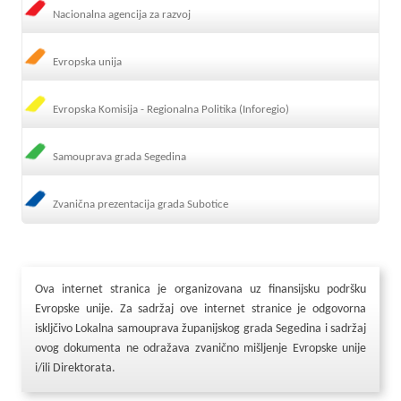
Nacionalna agencija za razvoj
Evropska unija
Evropska Komisija - Regionalna Politika (Inforegio)
Samouprava grada Segedina
Zvanična prezentacija grada Subotice
Ova internet stranica je organizovana uz finansijsku podršku
Evropske unije. Za sadržaj ove internet stranice je odgovorna
iskljčivo Lokalna samouprava županijskog grada Segedina i sadržaj
ovog dokumenta ne odražava zvanično mišljenje Evropske unije
i/ili Direktorata.