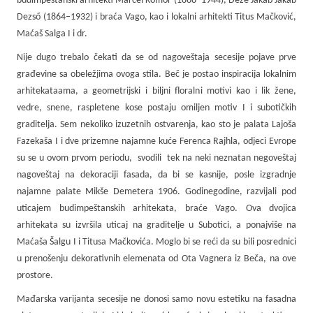
budimpeštanski arhitekti Marcel Komor (1868–1944), Deže Jakab Jakab
Dezső (1864–1932) i braća Vago, kao i lokalni arhitekti Titus Mačković,
Maćaš Salga I i dr.
Nije dugo trebalo čekati da se od nagoveštaja secesije pojave prve
građevine sa obeležjima ovoga stila. Beč je postao inspiracija lokalnim
arhitekataama, a geometrijski i biljni floralni motivi kao i lik žene,
vedre, snene, raspletene kose postaju omiljen motiv I i subotičkih
graditelja. Sem nekoliko izuzetnih ostvarenja, kao sto je palata Lajoša
Fazekaša I i dve prizemne najamne kuće Ferenca Rajhla, odjeci Evrope
su se u ovom prvom periodu, svodili tek na neki neznatan negoveštaj
nagoveštaj na dekoraciji fasada, da bi se kasnije, posle izgradnje
najamne palate Mikše Demetera 1906. Godinegodine, razvijali pod
uticajem budimpeštanskih arhitekata, braće Vago. Ova dvojica
arhitekata su izvršila uticaj na graditelje u Subotici, a ponajviše na
Maćaša Šalgu I i Titusa Mačkovića. Moglo bi se reći da su bili posrednici
u prenošenju dekorativnih elemenata od Ota Vagnera iz Beča, na ove
prostore.
Mađarska varijanta secesije ne donosi samo novu estetiku na fasadna