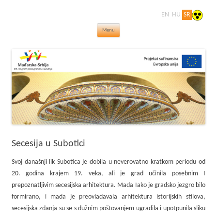
EN
HU
SR
Dragulji na prekretnici vekova – putovanje
Skip to content
kroz čudesan svet secesije
Menu
Secesija u Subotici
Svoj današnji lik Subotica je dobila u neverovatno kratkom periodu od
20. godina krajem 19. veka, ali je grad učinila posebnim I
prepoznatljivim secesijska arhitektura. Mada Iako je gradsko jezgro bilo
formirano, i mada je preovladavala arhitektura istorijskih stilova,
secesijska zdanja su se s dužnim poštovanjem ugradila i upotpunila sliku