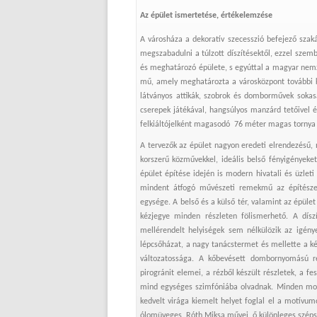
Az épület ismertetése, értékelemzése
A városháza a dekoratív szecesszió befejező szaká
megszabadulni a túlzott díszítésektől, ezzel szemb
és meghatározó épülete, s egyúttal a magyar nemzet
mű, amely meghatározta a városközpont további ki
látványos attikák, szobrok és domborművek sokasá
cserepek játékával, hangsúlyos manzárd tetőivel és
felkiáltójelként magasodó 76 méter magas tornya 
A tervezők az épület nagyon eredeti elrendezésű,
korszerű közművekkel, ideális belső fényigényeket
épület építése idején is modern hivatali és üzlet
mindent átfogó művészeti remekmű az építésze
egysége. A belső és a külső tér, valamint az épül
kézjegye minden részleten fölismerhető. A dís
mellérendelt helyiségek sem nélkülözik az igénye
lépcsőházat, a nagy tanácstermet és mellette a k
változatossága. A kőbevésett dombornyomású rés
pirogránit elemei, a rézből készült részletek, a
mind egységes szimfóniába olvadnak. Minden mot
kedvelt virága kiemelt helyet foglal el a motívum
ólomüveges, Róth Miksa művei, ő különleges széps