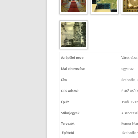
Az épület neve
Városháza,
Mai elnevezése
ugyanaz
Cím
Szabadka, 
GPS adatok
É 46° 06′ 0
Épült
1908–1912
Stílusjegyek
A szecessz
Tervezők
Komor Marc
Építtető
Szabadka v