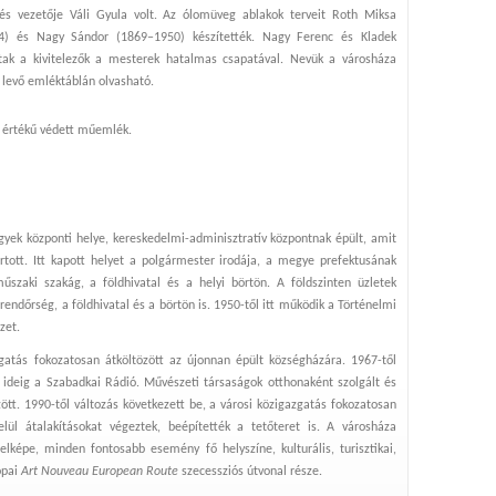
és vezetője Váli Gyula volt. Az ólomüveg ablakok terveit Roth Miksa
4) és Nagy Sándor (1869–1950) készítették. Nagy Ferenc és Kladek
tak a kivitelezők a mesterek hatalmas csapatával. Nevük a városháza
 levő emléktáblán olvasható.
 értékű védett műemlék.
ügyek központi helye, kereskedelmi-adminisztratív központnak épült, amit
tott. Itt kapott helyet a polgármester irodája, a megye prefektusának
űszaki szakág, a földhivatal és a helyi börtön. A földszinten üzletek
endőrség, a földhivatal és a börtön is. 1950-től itt működik a Történelmi
zet.
zgatás fokozatosan átköltözött az újonnan épült községházára. 1967-től
ideig a Szabadkai Rádió. Művészeti társaságok otthonaként szolgált és
tt. 1990-től változás következett be, a városi közigazgatás fokozatosan
lül átalakításokat végeztek, beépítették a tetőteret is. A városháza
elképe, minden fontosabb esemény fő helyszíne, kulturális, turisztikai,
ópai
Art Nouveau European Route
szecessziós útvonal része.