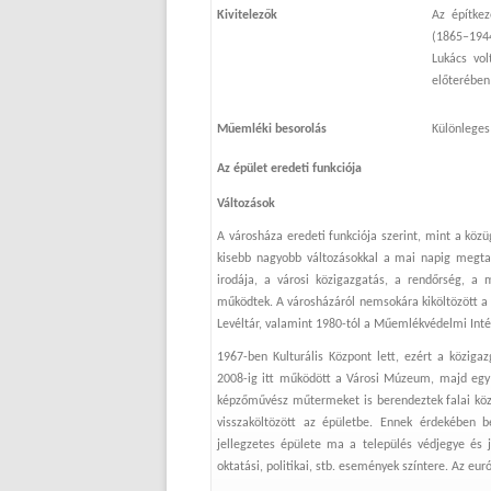
Kivitelezők
Az építkez
(1865–194
Lukács vol
előterében
Műemléki besorolás
Különleges
Az épület eredeti funkciója
Változások
A városháza eredeti funkciója szerint, mint a köz
kisebb nagyobb változásokkal a mai napig megtar
irodája, a városi közigazgatás, a rendőrség, a m
működtek. A városházáról nemsokára kiköltözött a r
Levéltár, valamint 1980-tól a Műemlékvédelmi Inté
1967-ben Kulturális Központ lett, ezért a köziga
2008-ig itt működött a Városi Múzeum, majd egy 
képzőművész műtermeket is berendeztek falai közö
visszaköltözött az épületbe. Ennek érdekében be
jellegzetes épülete ma a település védjegye és j
oktatási, politikai, stb. események színtere. Az eur