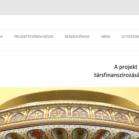
– tematikus kalandozások a szecesszió var
Tovább a tartalomra
SA
PROJEKTTEVÉKENYSÉGEK
RENDEZVÉNYEK
HÍREK
LETÖLTÉSE