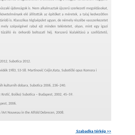
műszaki újdonságok is. Nem alkalmaztak újszerű szerkezeti megoldásokat,
követelmények elé állították az építőket a méretek, a talaj kedvezőtlen
atáridő is. Klasszikus téglaépület ugyan, de némely részébe vasszerkezetet
, mely szépségével rabul ejt minden tekintetet, olyan, mint egy igazi
zálló és önhordó boltozati héj. Korszerű kialakítású a szellőztető,
2012, Subotica 2012.
jvidék 1983, 53-58. Martinović Cvijin,Kata, Subotički opus Komora i
nih kulturnih dobara, Subotica 2006, 236–240.
: Krstić, Boško) Subotica – Budapest, 2002, 45–59.
pest, 2006.
, /Art Nouveau in the Alföld Debrecen, 2008.
Szabadka térkép >>