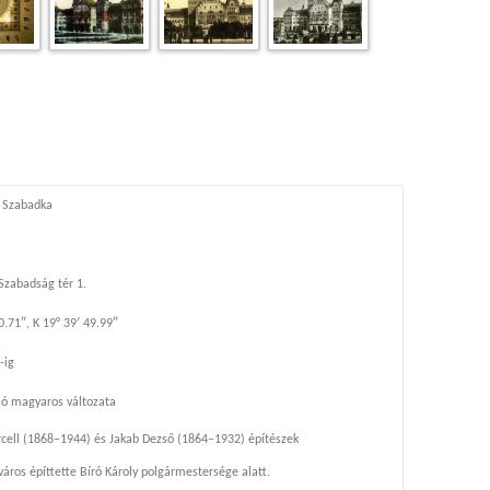
 Szabadka
Szabadság tér 1.
0.71″, K 19° 39′ 49.99″
-ig
ió magyaros változata
ell (1868–1944) és Jakab Dezső (1864–1932) építészek
áros építtette Bíró Károly polgármestersége alatt.