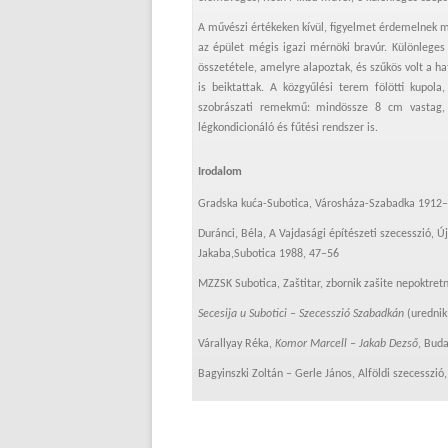
A művészi értékeken kívül, figyelmet érdemelnek 
az épület mégis igazi mérnöki bravúr. Különleges 
összetétele, amelyre alapoztak, és szűkös volt a h
is beiktattak. A közgyűlési terem fölötti kupola
szobrászati remekmű: mindössze 8 cm vastag, tű
légkondicionáló és fűtési rendszer is.
Irodalom
Gradska kuća-Subotica, Városháza-Szabadka 1912–
Duránci, Béla, A Vajdasági építészeti szecesszió, Ú
Jakaba,Subotica 1988, 47–56
MZZSK Subotica, Zaštitar, zbornik zašite nepoktret
Secesija u Subotici –
Szecesszió Szabadkán
(urednik
Várallyay Réka,
Komor Marcell – Jakab Dezső
, Buda
Bagyinszki Zoltán – Gerle János, Alföldi szecesszió