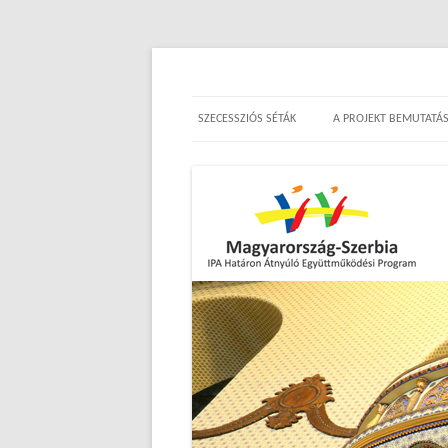
Századfordulós ékkövek 
SZECESSZIÓS SÉTÁK
A PROJEKT BEMUTATÁ