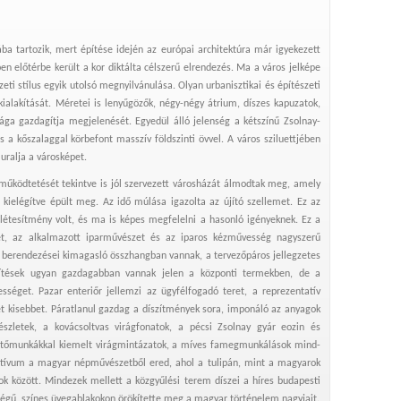
ba tartozik, mert építése idején az európai architektúra már igyekezett
en előtérbe került a kor diktálta célszerű elrendezés. Ma a város jelképe
i stílus egyik utolsó megnyilvánulása. Olyan urbanisztikai és építészeti
alakítását. Méretei is lenyűgözők, négy-négy átrium, díszes kapuzatok,
ga gazdagítja megjelenését. Egyedül álló jelenség a kétszínű Zsolnay-
 a kőszalaggal körbefont masszív földszinti övvel. A város sziluettjében
uralja a városképet.
 működtetését tekintve is jól szervezett városházát álmodtak meg, amely
 kielégítve épült meg. Az idő múlása igazolta az újító szellemet. Ez az
i létesítmény volt, és ma is képes megfelelni a hasonló igényeknek. Ez a
t, az alkalmazott iparművészet és az iparos kézművesség nagyszerű
et berendezései kimagasló összhangban vannak, a tervezőpáros jellegzetes
zítések ugyan gazdagabban vannak jelen a központi termekben, de a
sséget. Pazar enteriőr jellemzi az ügyfélfogadó teret, a reprezentatív
ét kisebbet. Páratlanul gazdag a díszítmények sora, imponáló az anyagok
zletek, a kovácsoltvas virágfonatok, a pécsi Zsolnay gyár eozin és
 festőmunkákkal kiemelt virágmintázatok, a míves famegmunkálások mind-
ívum a magyar népművészetből ered, ahol a tulipán, mint a magyarok
ok között. Mindezek mellett a közgyűlési terem díszei a híres budapesti
égű, színes üvegablakokon örökítette meg a magyar történelem nagyjait.