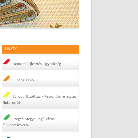
LINKEK
Nemzeti Fejlesztési Ügynökség
Európai Unió
Európai Bizottság – Regionális fejlesztés
(Inforégió)
Szeged Megyei Jogú Város
Önkormányzata