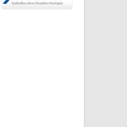
Szabadka város hivatalos honlapja