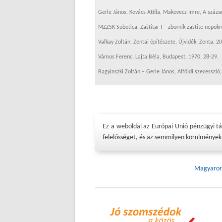
Gerle János, Kovács Attila, Makovecz Imre, A száz
MZZSK Subotica, Zaštitar I – zbornik zaštite nepok
Valkay Zoltán, Zentai építészete, Újvidék, Zenta, 2
Vámos Ferenc, Lajta Béla, Budapest, 1970, 28-29.
Bagyinszki Zoltán – Gerle János, Alföldi szecesszió
Ez a weboldal az Európai Unió pénzügyi t
felelősséget, és az semmilyen körülmények 
Magyarors