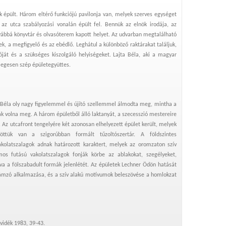
k épült. Három eltérő funkciójú pavilonja van, melyek szerves egységet
 az utca szabályozási vonalán épült fel. Bennük az elnök irodája, az
vábbá könyvtár és olvasóterem kapott helyet. Az udvarban megtalálható
ek, a megfigyelő és az ebédlő. Leghátul a különböző raktárakat találjuk,
lóját és a szükséges kiszolgáló helyiségeket. Lajta Béla, aki a magyar
legesen szép épületegyüttes.
ta Béla oly nagy figyelemmel és újító szellemmel álmodta meg, mintha a
ák volna meg. A három épületből álló laktanyát, a szecesszió mestereire
. Az utcafront tengelyére két azonosan elhelyezett épület került, melyek
öttük van a szigorúbban formált tűzoltószertár. A földszintes
akolatszalagok adnak határozott karaktert, melyek az oromzaton szív
mos futású vakolatszalagok fonják körbe az ablakokat, szegélyeket,
a a fölszabadult formák jelenlétét. Az épületek Lechner Ödön hatását
llámzó alkalmazása, és a szív alakú motívumok beleszövése a homlokzat
jvidék 1983, 39-43.