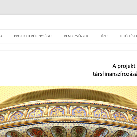
– tematikus kalandozások a szecesszió var
Tovább a tartalomra
SA
PROJEKTTEVÉKENYSÉGEK
RENDEZVÉNYEK
HÍREK
LETÖLTÉSE