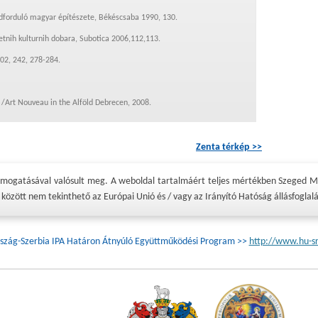
adforduló magyar építészete, Békéscsaba 1990, 130.
retnih kulturnih dobara, Subotica 2006,112,113.
002, 242, 278-284.
, /Art Nouveau in the Alföld Debrecen, 2008.
Zenta térkép >>
ámogatásával valósult meg. A weboldal tartalmáért teljes mértékben Szeged M
között nem tekinthető az Európai Unió és / vagy az Irányító Hatóság állásfoglal
zág-Szerbia IPA Határon Átnyúló Együttműködési Program >>
http://www.hu-s