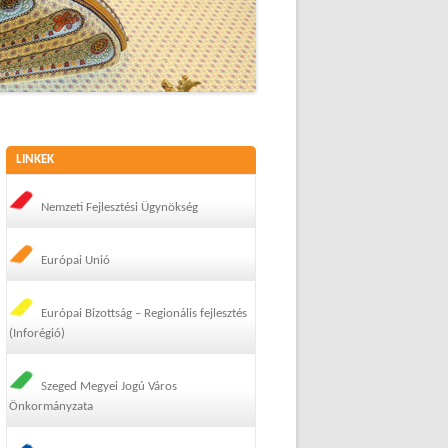
LINKEK
Nemzeti Fejlesztési Ügynökség
Európai Unió
Európai Bizottság – Regionális fejlesztés
(Inforégió)
Szeged Megyei Jogú Város
Önkormányzata