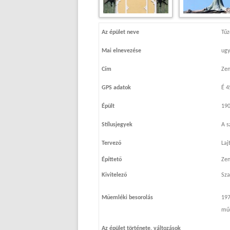
Az épület neve
Tűz
Mai elnevezése
ug
Cím
Zen
GPS adatok
É 4
Épült
190
Stílusjegyek
A s
Tervező
Laj
Építtető
Zen
Kivitelező
Sza
Műemléki besorolás
197
műe
Az épület története, változások