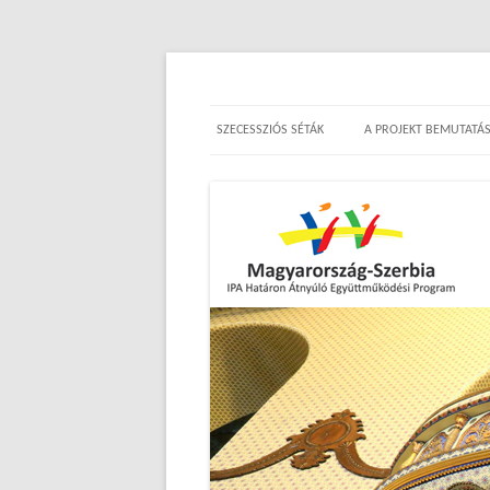
Századfordulós ékkövek 
SZECESSZIÓS SÉTÁK
A PROJEKT BEMUTATÁ