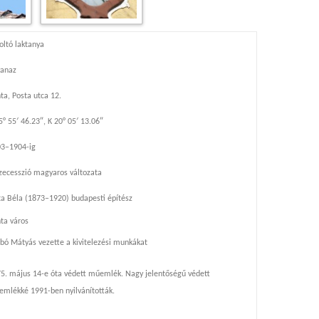
oltó laktanya
yanaz
ta, Posta utca 12.
5° 55′ 46.23″, K 20° 05′ 13.06″
3–1904-ig
zecesszió magyaros változata
ta Béla (1873–1920) budapesti építész
ta város
bó Mátyás vezette a kivitelezési munkákat
5. május 14-e óta védett műemlék. Nagy jelentőségű védett
mlékké 1991-ben nyilvánították.