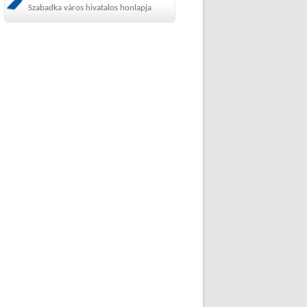
Szabadka város hivatalos honlapja