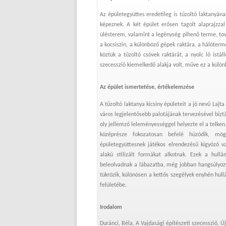
Az épületegyüttes eredetileg is tűzoltó laktanyána
képeznek. A két épület erősen tagolt alaprajzzal
ülésterem, valamint a legénység pihenő terme, to
a kocsiszín, a különböző gépek raktára, a hálóterm
köztük a tűzoltó csövek raktárát, a nyolc ló istál
szecesszió kiemelkedő alakja volt, műve ez a külön
Az épület ismertetése, értékelemzése
A tűzoltó laktanya kicsiny épületeit a jó nevű Laj
város legjelentősebb palotájának tervezésével bízt
oly jellemző leleményességgel helyezte el a telken
középrésze fokozatosan befelé húzódik, mög
épületegyüttesnek játékos elrendezésű kígyózó v
alakú stilizált formákat alkotnak. Ezek a hullá
beleolvadnak a lábazatba, még jobban hangsúlyozv
tükrözik, különösen a kettős szegélyek enyhén hu
felületébe.
Irodalom
Duránci, Béla, A Vajdasági építészeti szecesszió, Ú