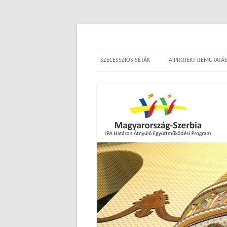
Századfordulós ékkövek 
SZECESSZIÓS SÉTÁK
A PROJEKT BEMUTATÁ