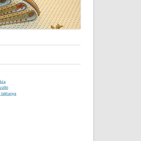
áza
zálló
 laktanya