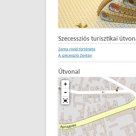
Szecessziós turisztikai útvon
Zenta rövid története
A szecesszió Zentán
Útvonal
+
-