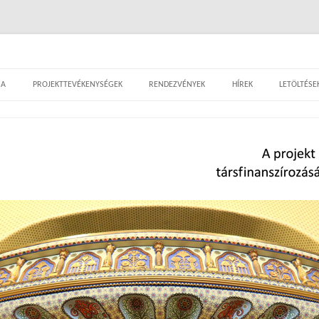
– tematikus kalandozások a szecesszió var
Tovább a tartalomra
SA
PROJEKTTEVÉKENYSÉGEK
RENDEZVÉNYEK
HÍREK
LETÖLTÉSE