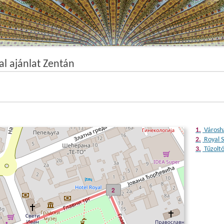
al ajánlat Zentán
1.
Városh
2.
Royal S
3.
Tűzoltó
2