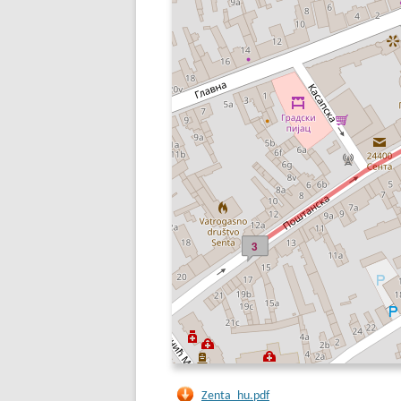
3
Zenta_hu.pdf