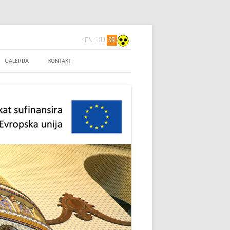
EN
HU
SR
sije
GALERIJA
KONTAKT