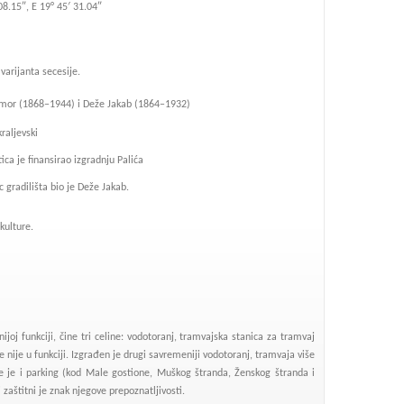
08.15″, E 19° 45′ 31.04″
arijanta secesije.
mor (1868–1944) i Deže Jakab (1864–1932)
raljevski
ica je finansirao izgradnju Palića
c gradilišta bio je Deže Jakab.
kulture.
oj funkciji, čine tri celine: vodotoranj, tramvajska stanica za tramvaj
 nije u funkciji. Izgrađen je drugi savremeniji vodotoranj, tramvaja više
 je i parking (kod Male gostione, Muškog štranda, Ženskog štranda i
 zaštitni je znak njegove prepoznatljivosti.