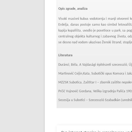
Opis zgrade, analiza
Visoki masivni kubus vodotornja i manji otvoreni k
Erdelja, danas postoje samo kao simbol letovališt
kapija kupališta, uvodio je posetioce u park, sa pog
centralnog objekta kulturnog i zabavnog života, od
se desno nad vodom ukazivao Ženski štrand, stoplj
Literatura
Duránci, Béla, A Vajdasági épitészeti szecesszió, Ú
Martinović Cvijin,Kata, Subotički opus Komora i Jak
MZZSK Subotica, Zaštitar I – zbornik zaštite nepokr
Prčić Vujnović Gordana, Velika izgradnja Palića 19
Secesija u Subotici – Szecesszió Szabadkán (urednik