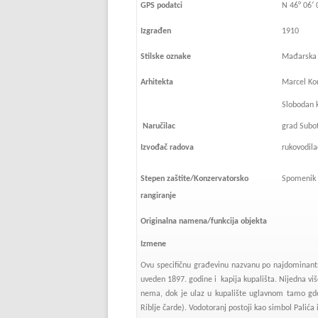
GPS podatci
N 46° 06′ 
Izgrađen
1910
Stilske oznake
Mađarska v
Arhitekta
Marcel Ko
Slobodan k
Naručilac
grad Subot
Izvođač radova
rukovodila
Stepen zaštite/Konzervatorsko
Spomenik 
rangiranje
Originalna namena/funkcija objekta
Izmene
Ovu specifičnu građevinu nazvanu po najdominantnij
uveden 1897. godine i kapija kupališta. Nijedna više
nema, dok je ulaz u kupalište uglavnom tamo gde
Riblje čarde). Vodotoranj postoji kao simbol Palića i