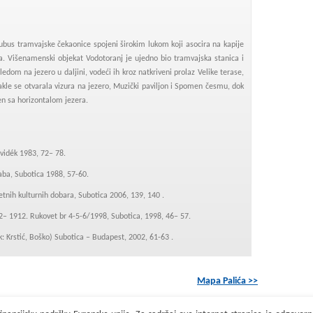
ubus tramvajske čekaonice spojeni širokim lukom koji asocira na kapije
a. Višenamenski objekat Vodotoranj je ujedno bio tramvajska stanica i
ledom na jezero u daljini, vodeći ih kroz natkriveni prolaz Velike terase,
akle se otvarala vizura na jezero, Muzički paviljon i Spomen česmu, dok
en sa horizontalom jezera.
jvidék 1983, 72– 78.
aba, Subotica 1988, 57-60.
etnih kulturnih dobara, Subotica 2006, 139, 140 .
02– 1912. Rukovet br 4-5-6/1998, Subotica, 1998, 46– 57.
: Krstić, Boško) Subotica – Budapest, 2002, 61-63 .
Mapa Palića >>