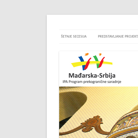
Dragulji na prekretnici
ŠETNJE SECESIJA
PREDSTAVLJANJE PROJEK