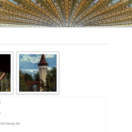
j
j
Park heroja bb